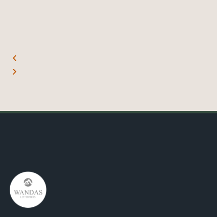
Pay支付，超方便！
Mr. L. 01.06.22
Missss_yu. 18.06.22
Jowo Market
Jowo Market