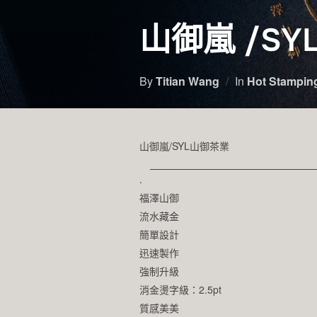
山御嵐 /S
By
Titian Wang
In
Hot Stampi
山御嵐/SYL山御茶業
.
福澤山御
流水藏金
簡單設計
迅速製作
強制升級
消金燙字級：2.5pt
質感美美