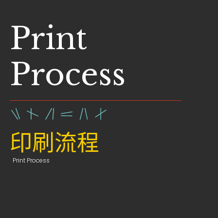
Print
Process
印刷流程
Print Process