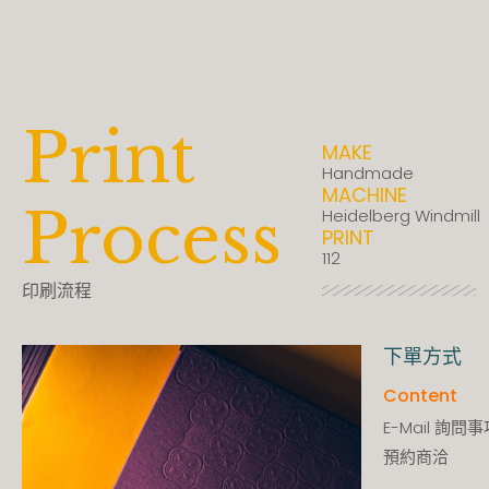
Print
MAKE
Handmade
MACHINE
Process
Heidelberg Windmill
PRINT
112
印刷流程
下單方式
Content
E-Mail 詢問
預約商洽