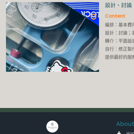
設計、討論
Content
編排：基本費
設計：討論；
轉介：平面設
自行：修正製
提供最好的服
About
Ho