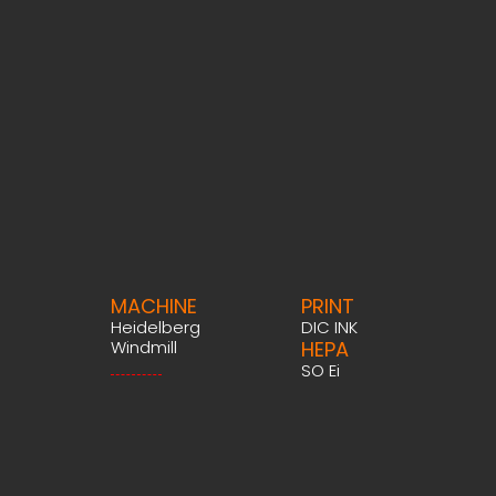
MACHINE
PRINT
Heidelberg
DIC INK
Windmill
HEPA
SO Ei