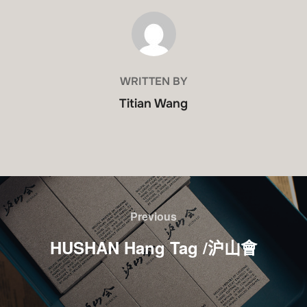
POST AUTHOR
WRITTEN BY
Titian Wang
Previous
HUSHAN Hang Tag /沪山會