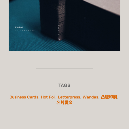
TAGS
Business Cards
,
Hot Foil
,
Letterpress
,
Wandas
,
凸版印刷
,
名片燙金