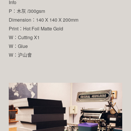
Info
P：木灰 /300gsm
Dimension：140 X 140 X 200mm
Print：Hot Foil Matte Gold
W：Cutting X1
W：Glue
W：沪山會