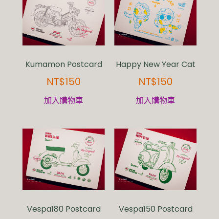
Kumamon Postcard
Happy New Year Cat
NT$
150
NT$
150
加入購物車
加入購物車
Vespa180 Postcard
Vespa150 Postcard