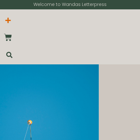
Welcome to Wandas Letterpress​