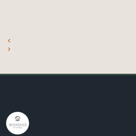
待
管擺在那裏，都能讓空間提升一個檔次！！
必要，超級有質感！ 最
Pay支付，超方便！
Mr. L. 01.06.22
Missss_yu. 18.06.22
Jowo Market
Jowo Market