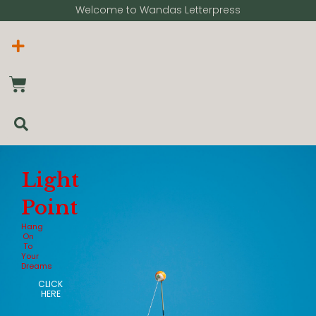
Welcome to Wandas Letterpress​
Light
Point
Hang
On
To
Your
Dreams
CLICK
HERE