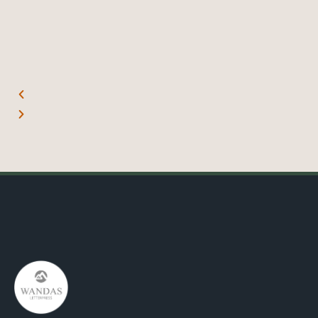
待
管擺在那裏，都能讓空間提升一個檔次！！
必要，超級有質感！ 最
Pay支付，超方便！
Mr. L. 01.06.22
Missss_yu. 18.06.22
Jowo Market
Jowo Market