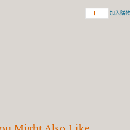
加入購
ou Might Also Like