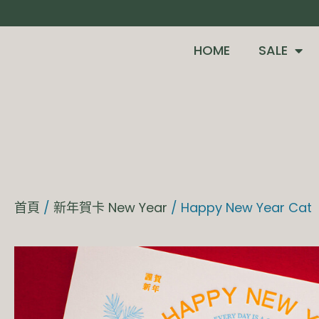
HOME
SALE
首頁
/
新年賀卡 New Year
/ Happy New Year Cat