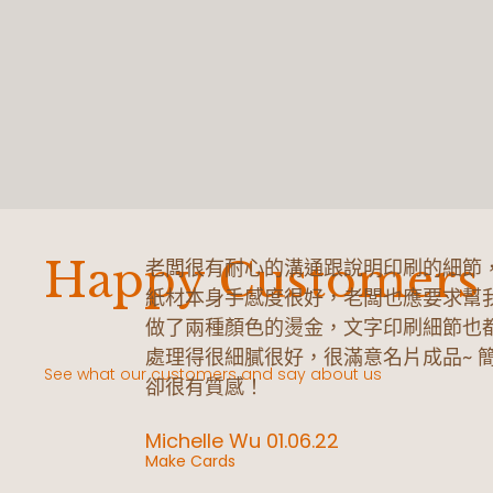
Happy Customers
老闆很有耐心的溝通跟說明印刷的細節
紙材本身手感度很好，老闆也應要求幫
做了兩種顏色的燙金，文字印刷細節也
處理得很細膩很好，很滿意名片成品~ 
See what our customers and say about us
卻很有質感！
Michelle Wu 01.06.22
Make Cards