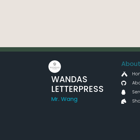
About
Ho
WANDAS
Abo
LETTERPRESS
Ser
Mr. Wang
Sh