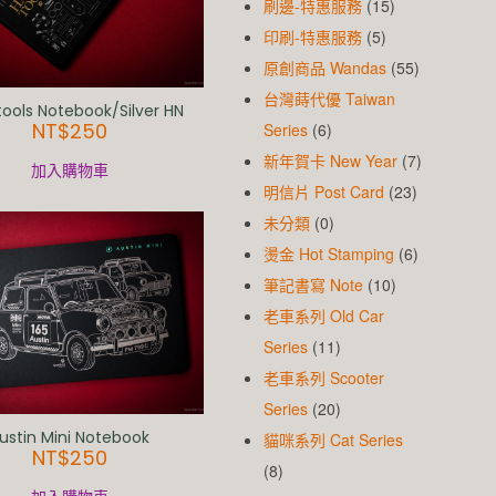
刷邊-特惠服務
(15)
印刷-特惠服務
(5)
原創商品 Wandas
(55)
台灣蒔代優 Taiwan
ools Notebook/Silver HN
NT$
250
Series
(6)
新年賀卡 New Year
(7)
加入購物車
明信片 Post Card
(23)
未分類
(0)
燙金 Hot Stamping
(6)
筆記書寫 Note
(10)
老車系列 Old Car
Series
(11)
老車系列 Scooter
Series
(20)
ustin Mini Notebook
貓咪系列 Cat Series
NT$
250
(8)