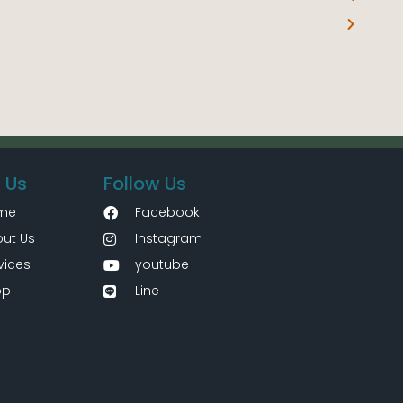
 Us
Follow Us
me
Facebook
ut Us
Instagram
vices
youtube
op
Line