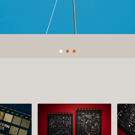
With
Sweetness
Love The
Way You
Lie
CLICK
HERE