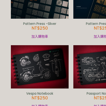
Pattern Press -Sliver
Pattern Pre
NT$
250
NT$
2
加入購物車
加入購
Vespa Notebook
Passport N
NT$
250
NT$
2