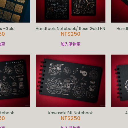
ss -Gold
Handtools Notebook/ Rose Gold HN
Handt
50
NT$
250
物車
加入購物車
otebook
Kawasaki B1L Notebook
A
50
NT$
250