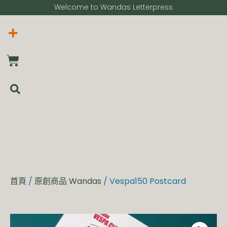
Welcome to Wandas Letterpress​
首頁
/
原創商品 Wandas
/ Vespa150 Postcard