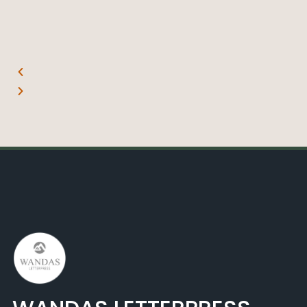
Pay支付，超方便！
Mr. L. 01.06.22
Missss_yu. 18.06.22
Jowo Market
Jowo Market