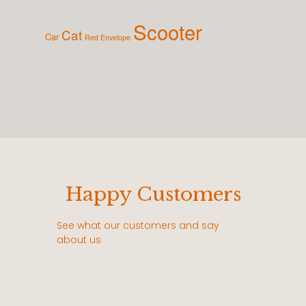
Scooter
Cat
Car
Red Envelope
Happy Customers
See what our customers and say
about us
每
老闆的凸版印刷真的很帥，每次遇到必買，不
在這個數位的時代，
待
管擺在那裏，都能讓空間提升一個檔次！！
必要，超級有質感！ 最