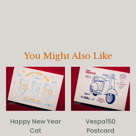
You Might Also Like
Happy New Year
Vespa150
Cat
Postcard