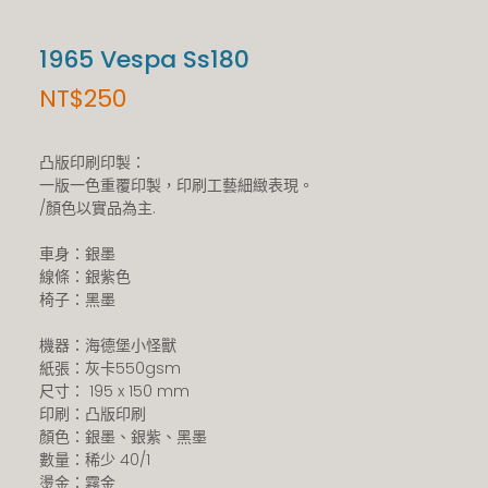
1965 Vespa Ss180
NT$
250
凸版印刷印製：
一版一色重覆印製，印刷工藝細緻表現。
/顏色以實品為主.
車身：銀墨
線條：銀紫色
椅子：黑墨
機器：海德堡小怪獸
紙張：灰卡550gsm
尺寸： 195 x 150 mm
印刷：凸版印刷
顏色：銀墨、銀紫、黑墨
數量：稀少 40/1
燙金：霧金