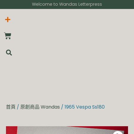
Welcome to Wandas Letterpress​
首頁
/
原創商品 Wandas
/ 1965 Vespa Ss180