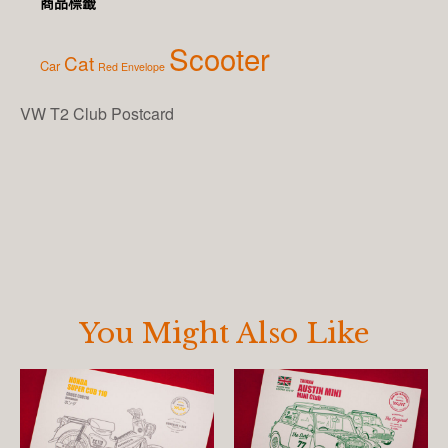
商品標籤
Scooter
Cat
Car
Red Envelope
VW T2 Club Postcard
You Might Also Like