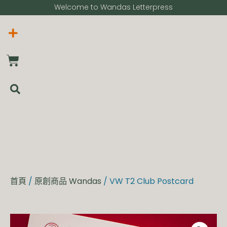
Welcome to Wandas Letterpress​
首頁
/
原創商品 Wandas
/ VW T2 Club Postcard