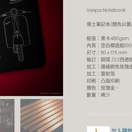
Vespa Notebook
偉士筆記本/顏色以實
紙張：黑卡480gsm
內頁：空白模造紙100
尺寸：110 x 175 mm
裝訂：銅環 /3:2西德
加工：邊緣刷色玫瑰
加工：雷射箔
印刷：凸版印刷
顏色：玫瑰金、
數量：稀少
Additional Informatio
加入購