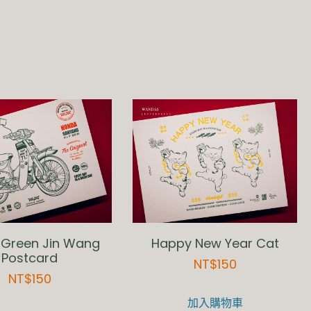
reen Jin Wang
Happy New Year Cat
Postcard
NT$
150
NT$
150
加入購物車