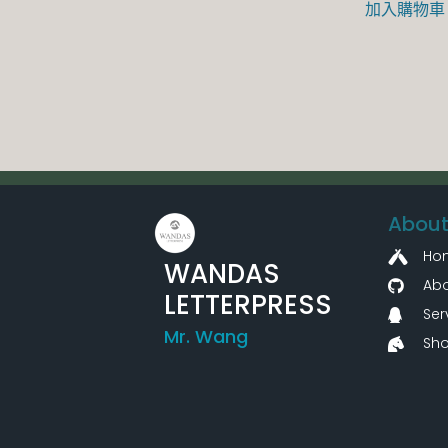
加入購物車
About
Ho
WANDAS
Abo
LETTERPRESS
Ser
Mr. Wang
Sh