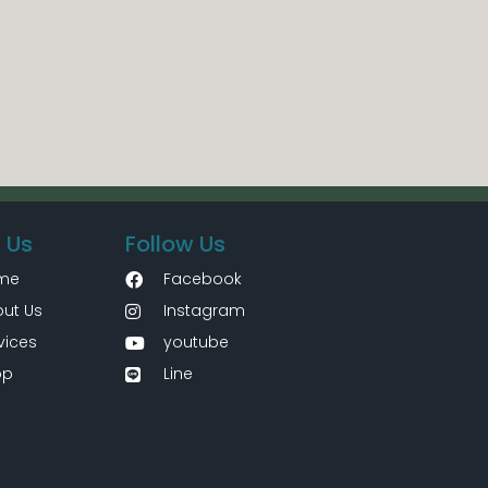
 Us
Follow Us
me
Facebook
ut Us
Instagram
vices
youtube
op
Line