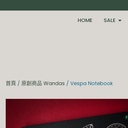
HOME
SALE
首頁
/
原創商品 Wandas
/ Vespa Notebook