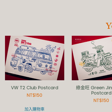
Y
VW T2 Club Postcard
綠金旺 Green Ji
Postcard
NT$
150
NT$
150
加入購物車